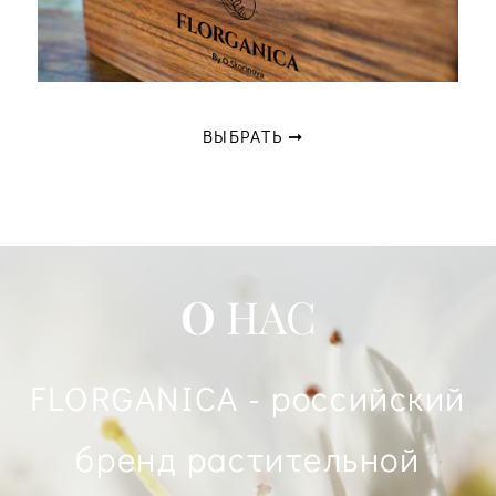
ВЫБРАТЬ ➞
О
НАС
FLORGANICA - российский
бренд растительной